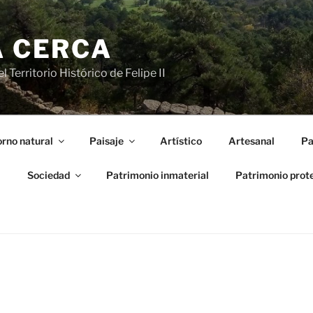
A CERCA
 Territorio Histórico de Felipe II
rno natural
Paisaje
Artístico
Artesanal
Pa
l
Sociedad
Patrimonio inmaterial
Patrimonio prot