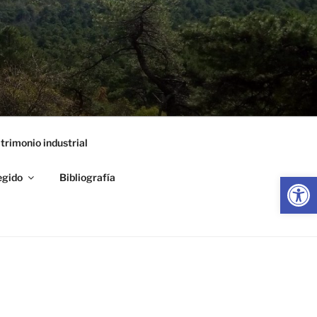
trimonio industrial
Abrir
egido
Bibliografía