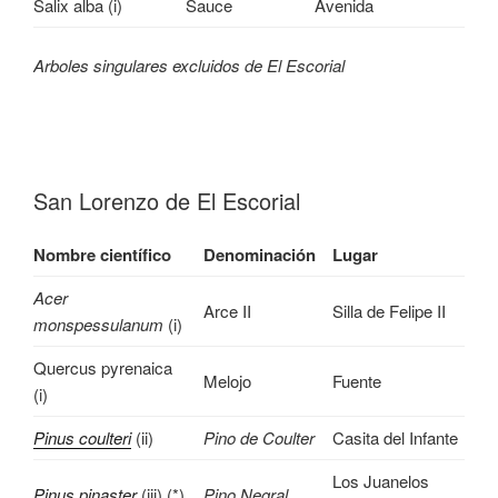
Salix alba (i)
Sauce
Avenida
Arboles singulares excluidos de El Escorial
San Lorenzo de El Escorial
Nombre científico
Denominación
Lugar
Acer
Arce II
Silla de Felipe II
monspessulanum
(i)
Quercus pyrenaica
Melojo
Fuente
(i)
Pinus coulteri
(ii)
Pino de Coulter
Casita del Infante
Los Juanelos
Pinus pinaster
(iii) (*)
Pino Negral