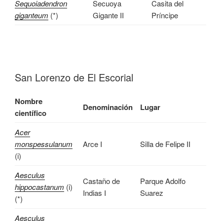
Sequoiadendron
Secuoya
Casita del
giganteum
(*)
Gigante II
Príncipe
San Lorenzo de El Escorial
Nombre
Denominación
Lugar
científico
Acer
monspessulanum
Arce I
Silla de Felipe II
(i)
Aesculus
Castaño de
Parque Adolfo
hippocastanum
(i)
Indias I
Suarez
(*)
Aesculus