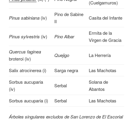
(Cuelgamuros)
Pino de Sabine
Pinus sabiniana
(iv)
Casita del Infante
II
Ermita de la
Pinus sylvestris
(iv)
Pino Albar
Virgen de Gracia
Quercus faginea
Quejigo
La Herrería
broteroi (iv)
Salix atrocinerea (i)
Sarga negra
Las Machotas
Sorbus aucuparia
Solana de
Serbal
(iv)
Abantos
Sorbus aucuparia (i)
Serbal
Las Machotas
Árboles singulares excludos de San Lorenzo de El Escorial