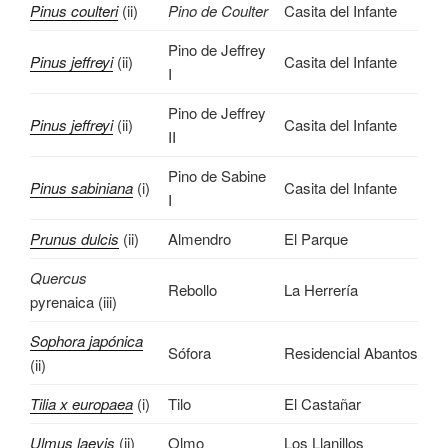
Pinus coulteri
(ii)
Pino de Coulter
Casita del Infante
Pino de Jeffrey
Pinus jeffreyi
(ii)
Casita del Infante
I
Pino de Jeffrey
Pinus jeffreyi
(ii)
Casita del Infante
II
Pino de Sabine
Pinus sabiniana
(i)
Casita del Infante
I
Prunus dulcis
(ii)
Almendro
El Parque
Quercus
Rebollo
La Herrería
pyrenaica (iii)
Sophora japónica
Sófora
Residencial Abantos
(ii)
Tilia x europaea
(i)
Tilo
El Castañar
Ulmus laevis
(ii)
Olmo
Los Llanillos