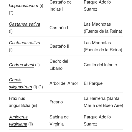
Castaño de
Parque Adolfo
hippocastanum
(i)
Indias II
Suarez
(*)
Castanea sativa
Las Machotas
Castaño I
(i)
(Fuente de la Reina)
Castanea sativa
Las Machotas
Castaño II
(i)
(Fuente de la Reina)
Cedro del
Cedrus libani
(ii)
Casita del Infante
Líbano
Cercis
Árbol del Amor
El Parque
siliquastrum
(i) (*)
Fraxinus
La Herrería (Santa
Fresno
angustifolia (iii)
María del Buen Aire)
Juniperus
Sabina de
Parque Adolfo
virginiana
(ii)
Virginia
Suarez