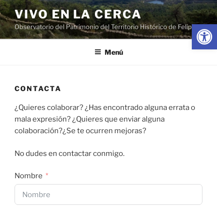
Saltar
VIVO EN LA CERCA
al
Abrir
Observatorio del Patrimonio del Territorio Histórico de Felipe II
contenido
Menú
CONTACTA
¿Quieres colaborar? ¿Has encontrado alguna errata o
mala expresión? ¿Quieres que enviar alguna
colaboración?¿Se te ocurren mejoras?
No dudes en contactar conmigo.
Nombre