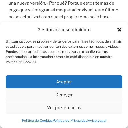
una nueva versión. ¿Por qué? Porque estos temas de
pago que ya integran el maquetador visual, este último
no se actualiza hasta que el propio tema no lo hace.
Debéis tener cuidado, si no quer
Gestionar consentimiento
Utilizamos cookies propias y de terceros para fines técnicos, de análisis
estadístico y para mostrar contenidos externos como mapas y vídeos.
Puedes aceptar todas las cookies, rechazarlas o configurar tus
preferencias. La información completa está disponible en nuestra
Política de Cookies.
Aviso Legal
Política de Cookies
Aceptar
Denegar
Política de Privacidad
Funciona gracias a WordPress
Ver preferencias
Política de Cookies
Política de Privacidad
Aviso Legal