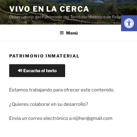
Saltar
VIVO EN LA CERCA
al
Abrir
Observatorio del Patrimonio del Territorio Histórico de Felipe II
contenido
Menú
PATRIMONIO INMATERIAL
🔊 Escucha el texto
Estamos trabajando para ofrecer este contenido.
¿Quieres colaborar en su desarrollo?
Envía un correo electrónico a nijiher@gmail.com