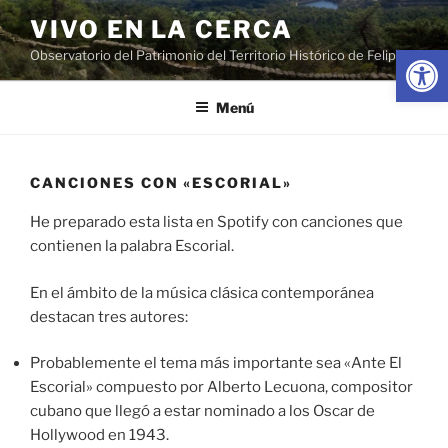
Saltar
VIVO EN LA CERCA
al
Abrir
Observatorio del Patrimonio del Territorio Histórico de Felipe II
contenido
Menú
CANCIONES CON «ESCORIAL»
He preparado esta lista en Spotify con canciones que
contienen la palabra Escorial.
En el ámbito de la música clásica contemporánea
destacan tres autores:
Probablemente el tema más importante sea «Ante El
Escorial» compuesto por Alberto Lecuona, compositor
cubano que llegó a estar nominado a los Oscar de
Hollywood en 1943.