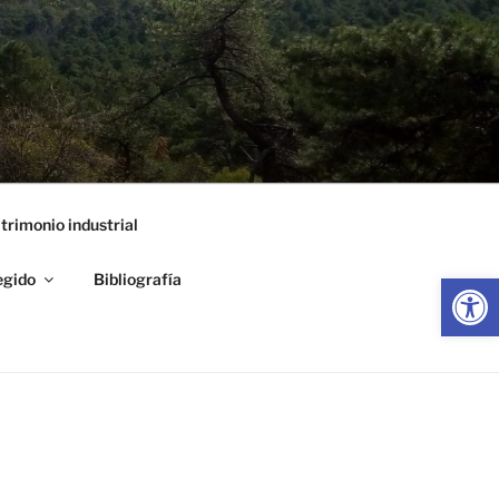
trimonio industrial
Abrir
egido
Bibliografía