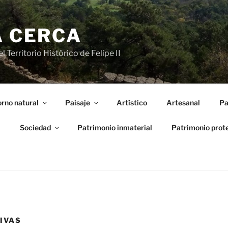
A CERCA
 Territorio Histórico de Felipe II
rno natural
Paisaje
Artístico
Artesanal
Pa
l
Sociedad
Patrimonio inmaterial
Patrimonio prot
IVAS