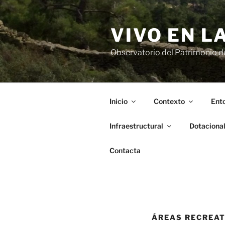
Saltar
al
VIVO EN L
contenido
Observatorio del Patrimonio del
Inicio
Contexto
Ento
Infraestructural
Dotaciona
Contacta
ÁREAS RECREAT