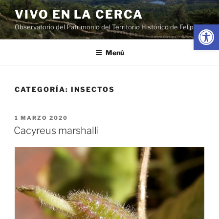
Saltar
VIVO EN LA CERCA
al
Abrir
Observatorio del Patrimonio del Territorio Histórico de Felipe II
contenido
Menú
CATEGORÍA:
INSECTOS
PUBLICADO
1 MARZO 2020
EL
Cacyreus marshalli