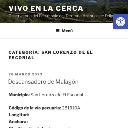
Saltar
VIVO EN LA CERCA
al
Abrir
Observatorio del Patrimonio del Territorio Histórico de Felipe II
contenido
Menú
CATEGORÍA:
SAN LORENZO DE EL
ESCORIAL
PUBLICADO
26 MARZO 2023
EL
Descansadero de Malagón
Municipio:
San Lorenzo de El Escorial
Código de la vía pecuaria:
281310A
Longitud:
Anchura: