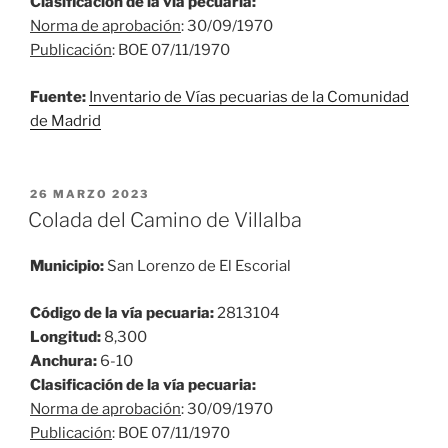
Clasificación de la vía pecuaria:
Norma de aprobación
: 30/09/1970
Publicación
: BOE 07/11/1970
Fuente:
Inventario de Vías pecuarias de la Comunidad
de Madrid
PUBLICADO
26 MARZO 2023
EL
Colada del Camino de Villalba
Municipio:
San Lorenzo de El Escorial
Código de la vía pecuaria:
2813104
Longitud:
8,300
Anchura:
6-10
Clasificación de la vía pecuaria:
Norma de aprobación
: 30/09/1970
Publicación
: BOE 07/11/1970