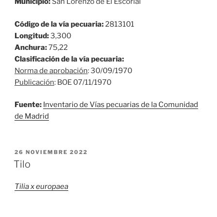
Municipio:
San Lorenzo de El Escorial
Código de la vía pecuaria:
2813101
Longitud:
3,300
Anchura:
75,22
Clasificación de la vía pecuaria:
Norma de aprobación
: 30/09/1970
Publicación
: BOE 07/11/1970
Fuente:
Inventario de Vías pecuarias de la Comunidad
de Madrid
PUBLICADO
26 NOVIEMBRE 2022
EL
Tilo
Tilia x europaea