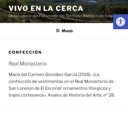
Saltar
VIVO EN LA CERCA
al
Abrir
Observatorio del Patrimonio del Territorio Histórico de Felipe II
contenido
Menú
CONFECCIÓN
Real Monasterio
María del Carmen González García (2018). «La
confección de vestimentas en el Real Monasterio de
San Lorenzo de El Escorial: ornamentos litúrgicos y
trajes cortesanos». Anales de Historia del Arte, nº 28.