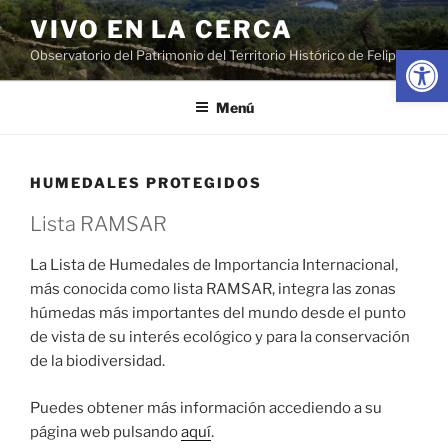
Saltar
VIVO EN LA CERCA
al
Abrir
Observatorio del Patrimonio del Territorio Histórico de Felipe II
contenido
Menú
HUMEDALES PROTEGIDOS
Lista RAMSAR
La Lista de Humedales de Importancia Internacional,
más conocida como lista RAMSAR, integra las zonas
húmedas más importantes del mundo desde el punto
de vista de su interés ecológico y para la conservación
de la biodiversidad.
Puedes obtener más información accediendo a su
página web pulsando
aquí
.