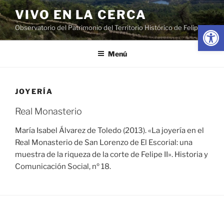
Saltar
VIVO EN LA CERCA
al
Abrir
Observatorio del Patrimonio del Territorio Histórico de Felipe II
contenido
Menú
JOYERÍA
Real Monasterio
María Isabel Álvarez de Toledo (2013). «La joyería en el
Real Monasterio de San Lorenzo de El Escorial: una
muestra de la riqueza de la corte de Felipe II». Historia y
Comunicación Social, nº 18.