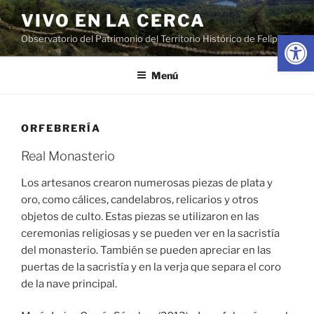
Saltar
VIVO EN LA CERCA
al
Abrir
Observatorio del Patrimonio del Territorio Histórico de Felipe II
contenido
Menú
ORFEBRERÍA
Real Monasterio
Los artesanos crearon numerosas piezas de plata y
oro, como cálices, candelabros, relicarios y otros
objetos de culto. Estas piezas se utilizaron en las
ceremonias religiosas y se pueden ver en la sacristía
del monasterio. También se pueden apreciar en las
puertas de la sacristía y en la verja que separa el coro
de la nave principal.