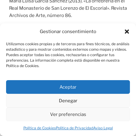
María Luisa García Sánchez (2013). «La orfebrería en el
Real Monasterio de San Lorenzo de El Escorial». Revista
Archivos de Arte, número 86.
Gestionar consentimiento
Utilizamos cookies propias y de terceros para fines técnicos, de análisis
estadístico y para mostrar contenidos externos como mapas y vídeos.
Puedes aceptar todas las cookies, rechazarlas o configurar tus
Aviso Legal
preferencias. La información completa está disponible en nuestra
Política de Cookies.
Política de Cookies
Aceptar
Denegar
Política de Privacidad
Funciona gracias a WordPress
Ver preferencias
Política de Cookies
Política de Privacidad
Aviso Legal