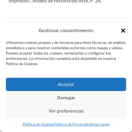
impresos». Anales de Historia del Arte, nº 26.
Gestionar consentimiento
Aviso Legal
Utilizamos cookies propias y de terceros para fines técnicos, de análisis
estadístico y para mostrar contenidos externos como mapas y vídeos.
Política de Cookies
Puedes aceptar todas las cookies, rechazarlas o configurar tus
preferencias. La información completa está disponible en nuestra
Política de Cookies.
Aceptar
Política de Privacidad
Funciona gracias a WordPress
Denegar
Ver preferencias
Política de Cookies
Política de Privacidad
Aviso Legal