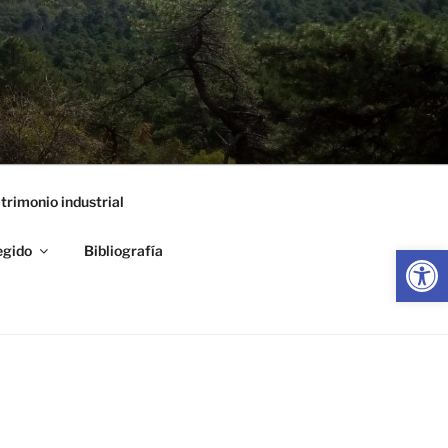
trimonio industrial
Abrir
egido
Bibliografía