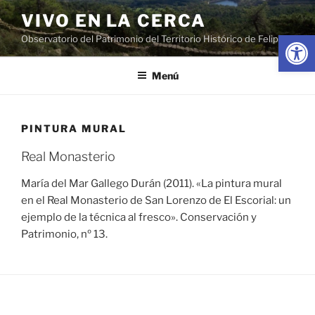
Saltar
VIVO EN LA CERCA
al
Abrir
Observatorio del Patrimonio del Territorio Histórico de Felipe II
contenido
Menú
PINTURA MURAL
Real Monasterio
María del Mar Gallego Durán (2011). «La pintura mural
en el Real Monasterio de San Lorenzo de El Escorial: un
ejemplo de la técnica al fresco». Conservación y
Patrimonio, nº 13.