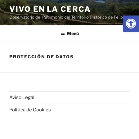
Saltar
VIVO EN LA CERCA
al
Abrir
Observatorio del Patrimonio del Territorio Histórico de Felipe II
contenido
Menú
PROTECCIÓN DE DATOS
Aviso Legal
Política de Cookies