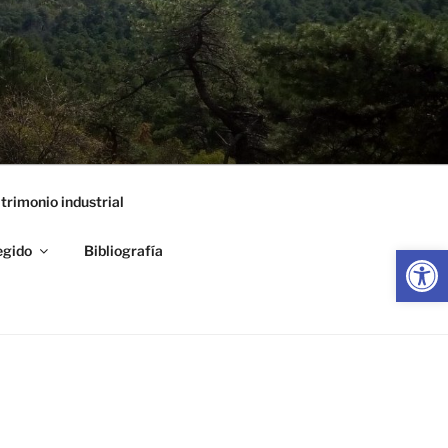
trimonio industrial
Abrir
egido
Bibliografía