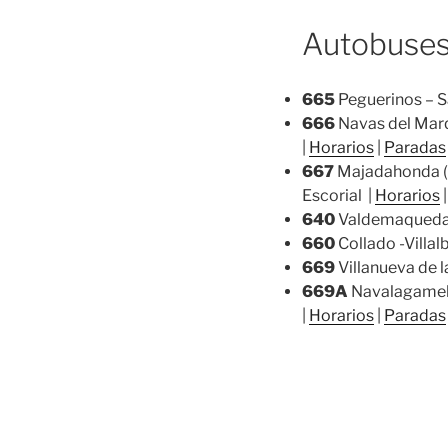
Autobuses
665
Peguerinos – S
666
Navas del Marq
|
Horarios
|
Paradas
667
Majadahonda (Ho
Escorial |
Horarios
640
Valdemaqueda –
660
Collado -Villal
669
Villanueva de l
669A
Navalagamella
|
Horarios
|
Paradas