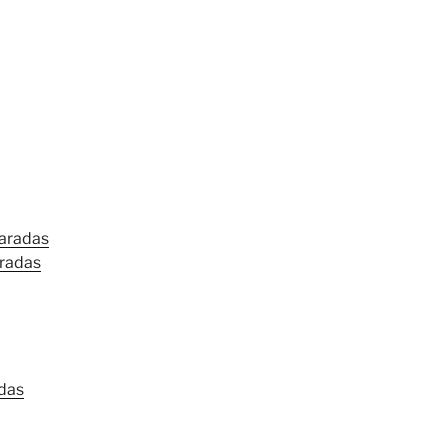
aradas
radas
das