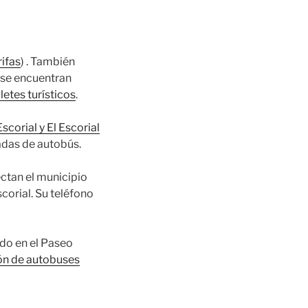
rifas
) . También
l se encuentran
lletes turísticos
.
corial y El Escorial
adas de autobús.
ectan el municipio
corial. Su teléfono
do en el Paseo
ón de autobuses