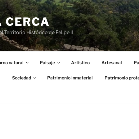
A CERCA
 Territorio Histórico de Felipe II
rno natural
Paisaje
Artístico
Artesanal
Pa
l
Sociedad
Patrimonio inmaterial
Patrimonio prot