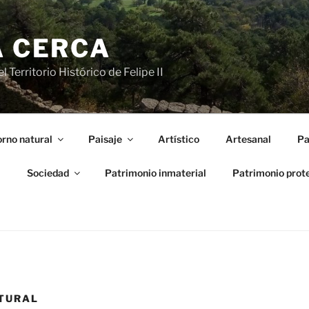
A CERCA
 Territorio Histórico de Felipe II
rno natural
Paisaje
Artístico
Artesanal
Pa
l
Sociedad
Patrimonio inmaterial
Patrimonio prot
ATURAL