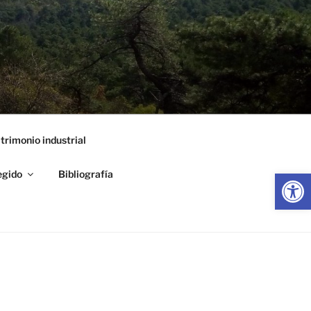
trimonio industrial
Abrir
egido
Bibliografía