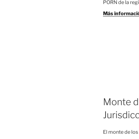
PORN de la reg
Más informaci
Monte d
Jurisdic
El monte de los