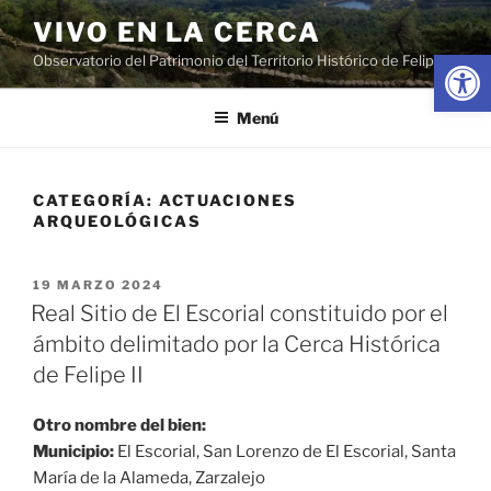
Saltar
VIVO EN LA CERCA
al
Abrir
Observatorio del Patrimonio del Territorio Histórico de Felipe II
contenido
Menú
CATEGORÍA:
ACTUACIONES
ARQUEOLÓGICAS
PUBLICADO
19 MARZO 2024
EL
Real Sitio de El Escorial constituido por el
ámbito delimitado por la Cerca Histórica
de Felipe II
Otro nombre del bien:
Municipio:
El Escorial, San Lorenzo de El Escorial, Santa
María de la Alameda, Zarzalejo