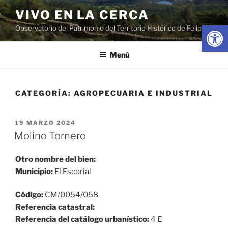
Saltar
VIVO EN LA CERCA
al
Abrir
Observatorio del Patrimonio del Territorio Histórico de Felipe II
contenido
Menú
CATEGORÍA:
AGROPECUARIA E INDUSTRIAL
PUBLICADO
19 MARZO 2024
EL
Molino Tornero
Otro nombre del bien:
Municipio:
El Escorial
Código:
CM/0054/058
Referencia catastral:
Referencia del catálogo urbanístico:
4 E