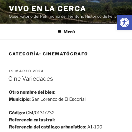
Saltar
VIVO EN LA CERCA
al
Abrir
Observatorio del Patrimonio del Territorio Histórico de Felipe II
contenido
Menú
CATEGORÍA:
CINEMATÓGRAFO
PUBLICADO
19 MARZO 2024
EL
Cine Variedades
Otro nombre del bien:
Municipio:
San Lorenzo de El Escorial
Código:
CM/0131/232
Referencia catastral:
Referencia del catálogo urbanístico:
A1-100