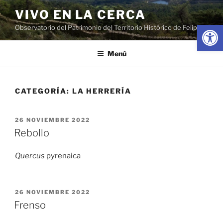
Saltar
VIVO EN LA CERCA
al
Abrir
Observatorio del Patrimonio del Territorio Histórico de Felipe II
contenido
Menú
CATEGORÍA:
LA HERRERÍA
PUBLICADO
26 NOVIEMBRE 2022
EL
Rebollo
Quercus
pyrenaica
PUBLICADO
26 NOVIEMBRE 2022
EL
Frenso