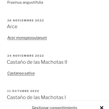
Fraxinus angustifolia
PUBLICADO
26 NOVIEMBRE 2022
EL
Arce
Acer monspessulanum
PUBLICADO
24 NOVIEMBRE 2022
EL
Castaño de las Machotas II
Castanea sativa
PUBLICADO
11 OCTUBRE 2022
EL
Castaño de las Machotas I
Gestionar consentimiento
Castanea sativa