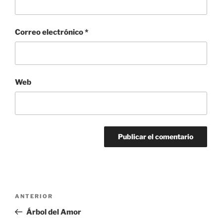
Correo electrónico
*
Web
Navegación
Entrada
ANTERIOR
de
anterior:
Árbol del Amor
entradas