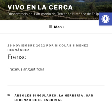
Saltar
VIVO EN LA CERCA
al
Abrir
Observatorio del Patrimonio del Territorio Histórico de Felipe II
contenido
Menú
PUBLICADO
26 NOVIEMBRE 2022
POR
NICOLÁS JIMÉNEZ
EL
HERNÁNDEZ
Frenso
Fraxinus angustifolia
CATEGORÍAS
ÁRBOLES SINGULARES
,
LA HERRERÍA
,
SAN
LORENZO DE EL ESCORIAL