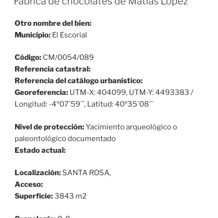
Fábrica de chocolates de Matías López
Otro nombre del bien:
Municipio:
El Escorial
Código:
CM/0054/089
Referencia catastral:
Referencia del catálogo urbanístico:
Georeferencia:
UTM-X: 404099, UTM-Y: 4493383 /
Longitud: -4º07´59´´, Latitud: 40º35´08´´
Nivel de protección:
Yacimiento arqueológico o
paleontológico documentado
Estado actual:
Localización:
SANTA ROSA,
Acceso:
Superficie:
3843 m2