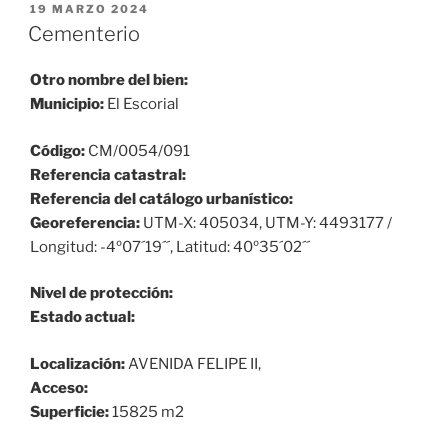
PUBLICADO
19 MARZO 2024
EL
Cementerio
Otro nombre del bien:
Municipio:
El Escorial
Código:
CM/0054/091
Referencia catastral:
Referencia del catálogo urbanístico:
Georeferencia:
UTM-X: 405034, UTM-Y: 4493177 /
Longitud: -4º07´19´´, Latitud: 40º35´02´´
Nivel de protección:
Estado actual:
Localización:
AVENIDA FELIPE II,
Acceso:
Superficie:
15825 m2