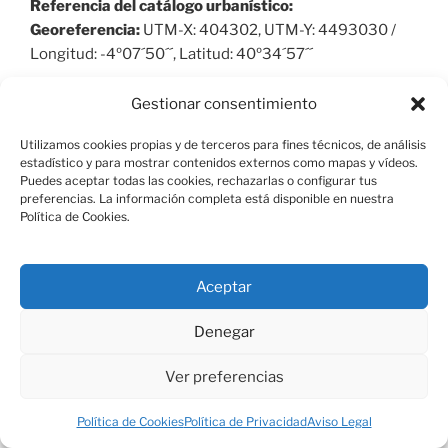
Referencia del catálogo urbanístico:
Georeferencia:
UTM-X: 404302, UTM-Y: 4493030 /
Longitud: -4º07´50´´, Latitud: 40º34´57´´
Nivel de protección:
Yacimiento arqueológico o
Gestionar consentimiento
paleontológico documentado
Utilizamos cookies propias y de terceros para fines técnicos, de análisis
Estado actual:
estadístico y para mostrar contenidos externos como mapas y vídeos.
Puedes aceptar todas las cookies, rechazarlas o configurar tus
Localización:
AVENIDA DE CASTILLA, 10
preferencias. La información completa está disponible en nuestra
Política de Cookies.
Acceso:
Superficie:
417 m2
Aceptar
Cronología:
0-0
Historia del bien:
Denegar
Descripción general:
VIVIENDA. SIGLO XVIII.
Ver preferencias
Descripción del bien:
SU FÁBRICA ES DE
Política de Cookies
Política de Privacidad
Aviso Legal
MAMPOSTERÍA CONCERTADA SOBRE ARMADURA