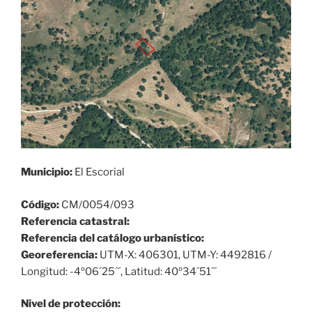
Municipio:
El Escorial
Código:
CM/0054/093
Referencia catastral:
Referencia del catálogo urbanístico:
Georeferencia:
UTM-X: 406301, UTM-Y: 4492816 /
Longitud: -4º06´25´´, Latitud: 40º34´51´´
Nivel de protección: