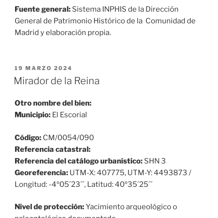
Fuente general:
Sistema INPHIS de la Dirección
General de Patrimonio Histórico de la Comunidad de
Madrid y elaboración propia.
PUBLICADO
19 MARZO 2024
EL
Mirador de la Reina
Otro nombre del bien:
Municipio:
El Escorial
Código:
CM/0054/090
Referencia catastral:
Referencia del catálogo urbanístico:
SHN 3
Georeferencia:
UTM-X: 407775, UTM-Y: 4493873 /
Longitud: -4º05´23´´, Latitud: 40º35´25´´
Nivel de protección:
Yacimiento arqueológico o