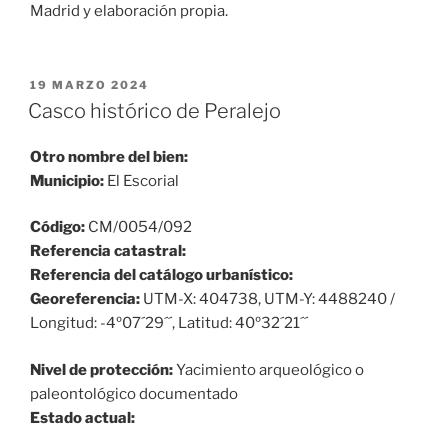
Madrid y elaboración propia.
PUBLICADO
19 MARZO 2024
EL
Casco histórico de Peralejo
Otro nombre del bien:
Municipio:
El Escorial
Código:
CM/0054/092
Referencia catastral:
Referencia del catálogo urbanístico:
Georeferencia:
UTM-X: 404738, UTM-Y: 4488240 /
Longitud: -4º07´29´´, Latitud: 40º32´21´´
Nivel de protección:
Yacimiento arqueológico o
paleontológico documentado
Estado actual: