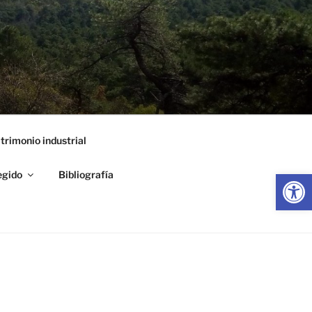
trimonio industrial
Abrir
egido
Bibliografía