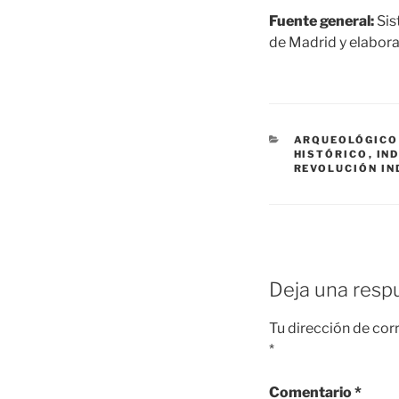
Fuente general:
Sis
de Madrid y elabora
CATEGORÍAS
ARQUEOLÓGICO
HISTÓRICO
,
IN
REVOLUCIÓN IN
Deja una resp
Tu dirección de cor
*
Comentario
*