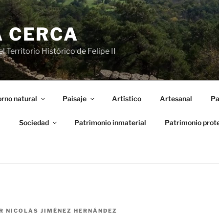
A CERCA
 Territorio Histórico de Felipe II
rno natural
Paisaje
Artístico
Artesanal
Pa
l
Sociedad
Patrimonio inmaterial
Patrimonio prot
R
NICOLÁS JIMÉNEZ HERNÁNDEZ