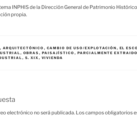
tema INPHIS de la Dirección General de Patrimonio Históric
ción propia.
,
ARQUITECTÓNICO
,
CAMBIO DE USO/EXPLOTACIÓN
,
EL ESC
DUSTRIAL
,
OBRAS
,
PAISAJÍSTICO
,
PARCIALMENTE EXTRAID
DUSTRIAL
,
S. XIX
,
VIVIENDA
uesta
reo electrónico no será publicada.
Los campos obligatorios 