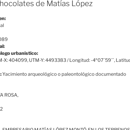
chocolates de Matías López
en:
al
089
al:
álogo urbanístico:
-X: 404099, UTM-Y: 4493383 / Longitud: -4º07´59´´, Latitu
:
Yacimiento arqueológico o paleontológico documentado
A ROSA,
2
L EMPRESARIO MATÍAS LÓPEZ MONTÓ, EN LOS TERRENOS