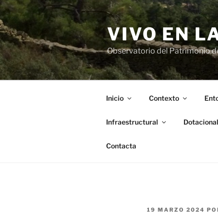
Saltar
al
VIVO EN L
contenido
Observatorio del Patrimonio del
Inicio
Contexto
Ento
Infraestructural
Dotaciona
Contacta
PUBLICADO
19 MARZO 2024
PO
EL