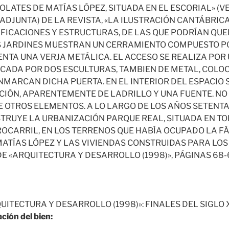
LATES DE MATÍAS LÓPEZ, SITUADA EN EL ESCORIAL» (V
JUNTA) DE LA REVISTA, «LA ILUSTRACIÓN CANTÁBRICA»
IFICACIONES Y ESTRUCTURAS, DE LAS QUE PODRÍAN QUE
OS JARDINES MUESTRAN UN CERRAMIENTO COMPUESTO P
ENTA UNA VERJA METÁLICA. EL ACCESO SE REALIZA POR
ADA POR DOS ESCULTURAS, TAMBIEN DE METAL, COLO
MARCAN DICHA PUERTA. EN EL INTERIOR DEL ESPACIO 
CIÓN, APARENTEMENTE DE LADRILLO Y UNA FUENTE. NO
 OTROS ELEMENTOS. A LO LARGO DE LOS AÑOS SETENTA
STRUYE LA URBANIZACIÓN PARQUE REAL, SITUADA EN TO
ROCARRIL, EN LOS TERRENOS QUE HABÍA OCUPADO LA F
ATÍAS LÓPEZ Y LAS VIVIENDAS CONSTRUIDAS PARA LOS
 «ARQUITECTURA Y DESARROLLO (1998)», PÁGINAS 68-6
UITECTURA Y DESARROLLO (1998)»: FINALES DEL SIGLO X
ción del bien: