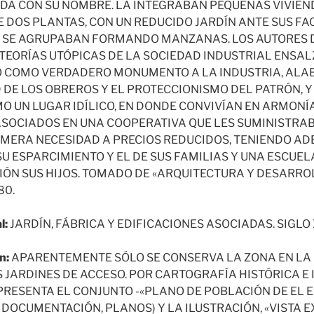
DA CON SU NOMBRE. LA INTEGRABAN PEQUEÑAS VIVIEN
E DOS PLANTAS, CON UN REDUCIDO JARDÍN ANTE SUS F
E SE AGRUPABAN FORMANDO MANZANAS. LOS AUTORES 
 TEORÍAS UTÓPICAS DE LA SOCIEDAD INDUSTRIAL ENSAL
 COMO VERDADERO MONUMENTO A LA INDUSTRIA, ALAB
 DE LOS OBREROS Y EL PROTECCIONISMO DEL PATRÓN, 
O UN LUGAR IDÍLICO, EN DONDE CONVIVÍAN EN ARMONÍ
SOCIADOS EN UNA COOPERATIVA QUE LES SUMINISTRA
IMERA NECESIDAD A PRECIOS REDUCIDOS, TENIENDO A
SU ESPARCIMIENTO Y EL DE SUS FAMILIAS Y UNA ESCUE
ÓN SUS HIJOS. TOMADO DE «ARQUITECTURA Y DESARROLL
80.
l:
JARDÍN, FÁBRICA Y EDIFICACIONES ASOCIADAS. SIGLO 
n:
APARENTEMENTE SÓLO SE CONSERVA LA ZONA EN LA 
 JARDINES DE ACCESO. POR CARTOGRAFÍA HISTÓRICA E 
EPRESENTA EL CONJUNTO -«PLANO DE POBLACIÓN DE EL 
R DOCUMENTACIÓN, PLANOS) Y LA ILUSTRACIÓN, «VISTA E