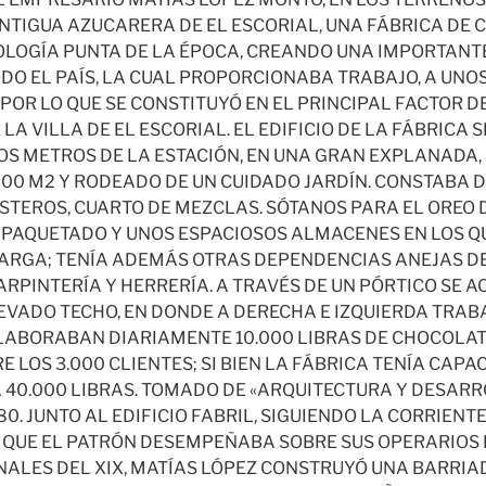
NTIGUA AZUCARERA DE EL ESCORIAL, UNA FÁBRICA DE
OLOGÍA PUNTA DE LA ÉPOCA, CREANDO UNA IMPORTANTE
DO EL PAÍS, LA CUAL PROPORCIONABA TRABAJO, A UNO
 POR LO QUE SE CONSTITUYÓ EN EL PRINCIPAL FACTOR D
A VILLA DE EL ESCORIAL. EL EDIFICIO DE LA FÁBRICA
OS METROS DE LA ESTACIÓN, EN UNA GRAN EXPLANADA
000 M2 Y RODEADO DE UN CUIDADO JARDÍN. CONSTABA D
STEROS, CUARTO DE MEZCLAS. SÓTANOS PARA EL OREO 
PAQUETADO Y UNOS ESPACIOSOS ALMACENES EN LOS Q
ARGA; TENÍA ADEMÁS OTRAS DEPENDENCIAS ANEJAS D
RPINTERÍA Y HERRERÍA. A TRAVÉS DE UN PÓRTICO SE A
EVADO TECHO, EN DONDE A DERECHA E IZQUIERDA TRA
LABORABAN DIARIAMENTE 10.000 LIBRAS DE CHOCOLAT
E LOS 3.000 CLIENTES; SI BIEN LA FÁBRICA TENÍA CAP
 40.000 LIBRAS. TOMADO DE «ARQUITECTURA Y DESARRO
80. JUNTO AL EDIFICIO FABRIL, SIGUIENDO LA CORRIEN
QUE EL PATRÓN DESEMPEÑABA SOBRE SUS OPERARIOS 
INALES DEL XIX, MATÍAS LÓPEZ CONSTRUYÓ UNA BARRIA