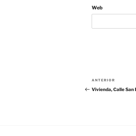
Web
Navegación
Entrada
ANTERIOR
de
anterior:
Vivienda, Calle San 
entradas