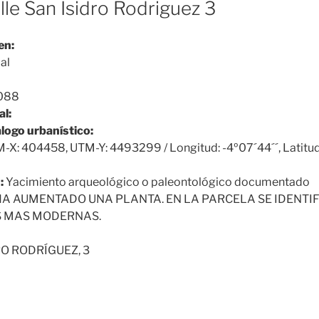
lle San Isidro Rodriguez 3
en:
al
088
al:
álogo urbanístico:
-X: 404458, UTM-Y: 4493299 / Longitud: -4º07´44´´, Latitud
:
Yacimiento arqueológico o paleontológico documentado
HA AUMENTADO UNA PLANTA. EN LA PARCELA SE IDENTI
 MAS MODERNAS.
O RODRÍGUEZ, 3