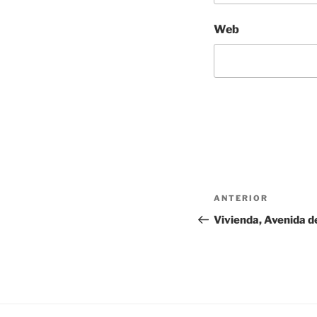
Web
Navegación
Entrada
ANTERIOR
de
anterior:
Vivienda, Avenida de
entradas