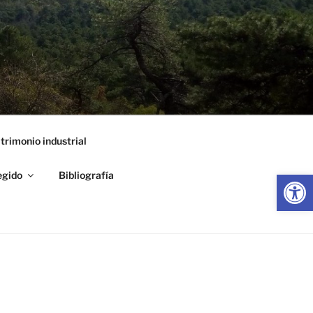
trimonio industrial
Abrir
egido
Bibliografía