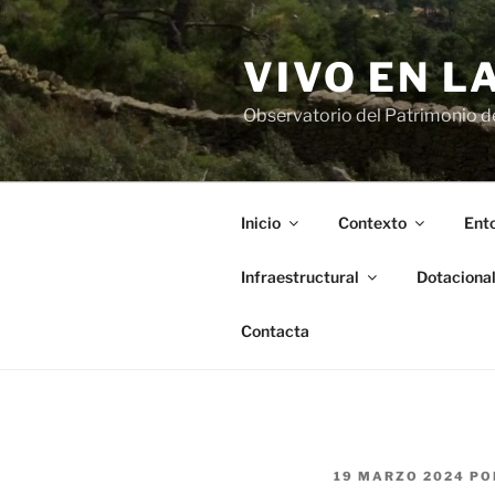
Saltar
al
VIVO EN L
contenido
Observatorio del Patrimonio del
Inicio
Contexto
Ento
Infraestructural
Dotaciona
Contacta
PUBLICADO
19 MARZO 2024
PO
EL