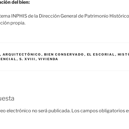
ción del bien:
tema INPHIS de la Dirección General de Patrimonio Históric
ción propia.
,
ARQUITECTÓNICO
,
BIEN CONSERVADO
,
EL ESCORIAL
,
HIST
DENCIAL
,
S. XVIII
,
VIVIENDA
uesta
reo electrónico no será publicada.
Los campos obligatorios 