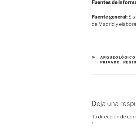
Fuentes de informa
Fuente general:
Sis
de Madrid y elabora
CATEGORÍAS
ARQUEOLÓGICO
PRIVADO
,
RESI
Deja una resp
Tu dirección de cor
*