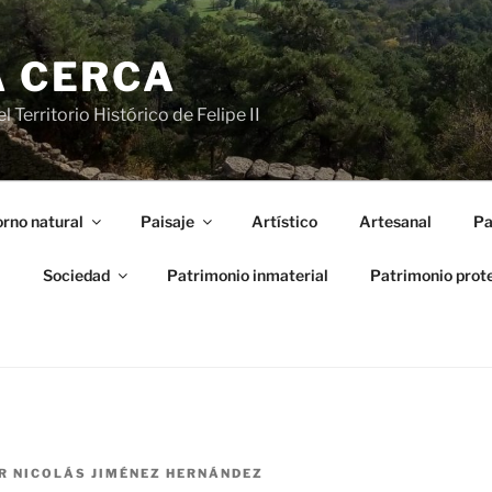
A CERCA
 Territorio Histórico de Felipe II
rno natural
Paisaje
Artístico
Artesanal
Pa
l
Sociedad
Patrimonio inmaterial
Patrimonio prot
R
NICOLÁS JIMÉNEZ HERNÁNDEZ