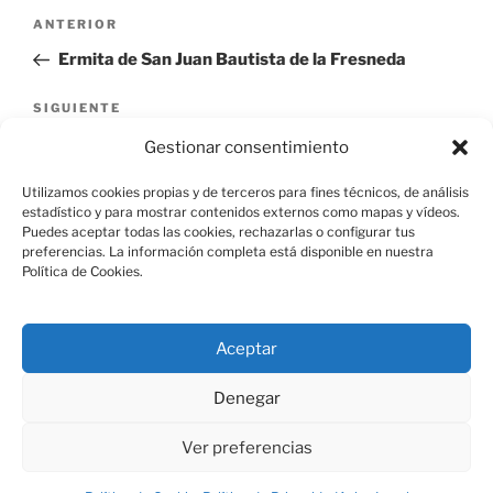
Navegación
Entrada
ANTERIOR
de
anterior:
Ermita de San Juan Bautista de la Fresneda
entradas
Siguiente
SIGUIENTE
entrada
Vivienda, Calle San Isidro Rodriguez 3
Gestionar consentimiento
Utilizamos cookies propias y de terceros para fines técnicos, de análisis
estadístico y para mostrar contenidos externos como mapas y vídeos.
Puedes aceptar todas las cookies, rechazarlas o configurar tus
preferencias. La información completa está disponible en nuestra
Política de Cookies.
Aviso Legal
Aceptar
Política de Cookies
Denegar
Ver preferencias
Política de Privacidad
Funciona gracias a WordPress