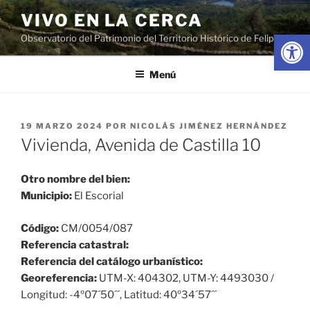
Saltar
VIVO EN LA CERCA
al
Abrir
Observatorio del Patrimonio del Territorio Histórico de Felipe II
contenido
Menú
PUBLICADO
19 MARZO 2024
POR
NICOLÁS JIMÉNEZ HERNÁNDEZ
EL
Vivienda, Avenida de Castilla 10
Otro nombre del bien:
Municipio:
El Escorial
Código:
CM/0054/087
Referencia catastral:
Referencia del catálogo urbanístico:
Georeferencia:
UTM-X: 404302, UTM-Y: 4493030 /
Longitud: -4º07´50´´, Latitud: 40º34´57´´