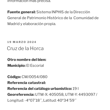
información más precisa.
Fuente general:
Sistema INPHIS de la Dirección
General de Patrimonio Histórico de la Comunidad de
Madrid y elaboración propia.
PUBLICADO
19 MARZO 2024
EL
Cruz de la Horca
Otro nombre del bien:
Municipio:
El Escorial
Código:
CM/0054/080
Referencia catastral:
Referencia del catálogo urbanístico:
19 I
Georeferencia:
UTM-X: 405058, UTM-Y: 4493097 /
Longitud: -4º07´18´´, Latitud: 40º34´59´´