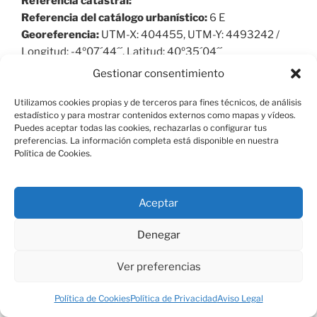
Referencia catastral:
Referencia del catálogo urbanístico:
6 E
Georeferencia:
UTM-X: 404455, UTM-Y: 4493242 /
Longitud: -4º07´44´´, Latitud: 40º35´04´´
Gestionar consentimiento
Nivel de protección:
Yacimiento arqueológico o
paleontológico documentado
Utilizamos cookies propias y de terceros para fines técnicos, de análisis
estadístico y para mostrar contenidos externos como mapas y vídeos.
Estado actual:
Puedes aceptar todas las cookies, rechazarlas o configurar tus
preferencias. La información completa está disponible en nuestra
Localización:
LORENZO NIÑO, 7
Política de Cookies.
Acceso:
Superficie:
84 m2
Aceptar
Cronología:
0-0
Denegar
Historia del bien:
Ver preferencias
Descripción general:
EDIFICACIÓN TRADICIONAL.
SIGLO XVI.
Política de Cookies
Política de Privacidad
Aviso Legal