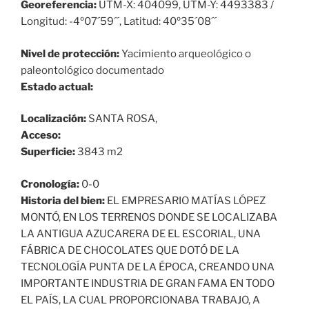
Georeferencia:
UTM-X: 404099, UTM-Y: 4493383 /
Longitud: -4º07´59´´, Latitud: 40º35´08´´
Nivel de protección:
Yacimiento arqueológico o
paleontológico documentado
Estado actual:
Localización:
SANTA ROSA,
Acceso:
Superficie:
3843 m2
Cronología:
0-0
Historia del bien:
EL EMPRESARIO MATÍAS LÓPEZ
MONTÓ, EN LOS TERRENOS DONDE SE LOCALIZABA
LA ANTIGUA AZUCARERA DE EL ESCORIAL, UNA
FÁBRICA DE CHOCOLATES QUE DOTÓ DE LA
TECNOLOGÍA PUNTA DE LA ÉPOCA, CREANDO UNA
IMPORTANTE INDUSTRIA DE GRAN FAMA EN TODO
EL PAÍS, LA CUAL PROPORCIONABA TRABAJO, A