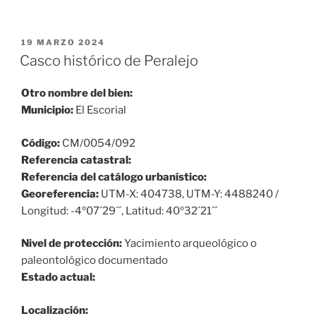
PUBLICADO
19 MARZO 2024
EL
Casco histórico de Peralejo
Otro nombre del bien:
Municipio:
El Escorial
Código:
CM/0054/092
Referencia catastral:
Referencia del catálogo urbanístico:
Georeferencia:
UTM-X: 404738, UTM-Y: 4488240 /
Longitud: -4º07´29´´, Latitud: 40º32´21´´
Nivel de protección:
Yacimiento arqueológico o
paleontológico documentado
Estado actual:
Localización: