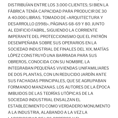
DISTRIBUÍAN ENTRE LOS 3.000 CLIENTES; SI BIEN LA
FÁBRICA TENÍA CAPACIDAD PARA PRODUCIR DE 30
A 40.000 LIBRAS. TOMADO DE «ARQUITECTURA Y
DESARROLLO (1998)», PÁGINAS 68-69 Y 80. JUNTO
AL EDIFICIO FABRIL, SIGUIENDO LA CORRIENTE
IMPERANTE DEL PROTECCIONISMO QUE EL PATRÓN
DESEMPEÑABA SOBRE SUS OPERARIOS EN LA
SOCIEDAD INDUSTRIAL DE FINALES DEL XIX, MATÍAS
LÓPEZ CONSTRUYÓ UNA BARRIADA PARA SUS
OBREROS, CONOCIDA CON SU NOMBRE. LA
INTEGRABAN PEQUEÑAS VIVIENDAS UNIFAMILIARES
DE DOS PLANTAS, CON UN REDUCIDO JARDÍN ANTE
SUS FACHADAS PRINCIPALES, QUE SE AGRUPABAN
FORMANDO MANZANAS. LOS AUTORES DE LA ÉPOCA
IMBUIDOS DE LAS TEORÍAS UTÓPICAS DE LA
SOCIEDAD INDUSTRIAL ENSALZAN EL
ESTABLECIMIENTO COMO VERDADERO MONUMENTO
A LA INDUSTRIA, ALABANDO A LA VEZ LA