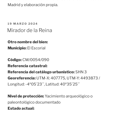
Madrid y elaboración propia.
PUBLICADO
19 MARZO 2024
EL
Mirador de la Reina
Otro nombre del bien:
Municipio:
El Escorial
Código:
CM/0054/090
Referencia catastral:
Referencia del catálogo urbanístico:
SHN 3
Georeferencia:
UTM-X: 407775, UTM-Y: 4493873 /
Longitud: -4º05´23´´, Latitud: 40º35´25´´
Nivel de protección:
Yacimiento arqueológico o
paleontológico documentado
Estado actual: