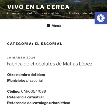
Saltar
VIVO EN LA CERCA
al
Abrir
Observatorio del Patrimonio del Territorio Histórico de Felipe II
contenido
Menú
CATEGORÍA:
EL ESCORIAL
PUBLICADO
19 MARZO 2024
EL
Fábrica de chocolates de Matías López
Otro nombre del bien:
Municipio:
El Escorial
Código:
CM/0054/089
Referencia catastral:
Referencia del catálogo urbanístico: