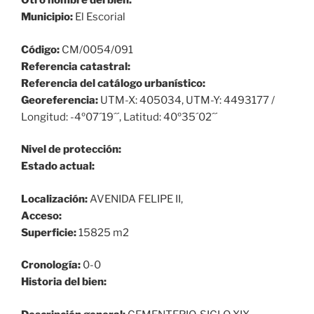
Otro nombre del bien:
Municipio:
El Escorial
Código:
CM/0054/091
Referencia catastral:
Referencia del catálogo urbanístico:
Georeferencia:
UTM-X: 405034, UTM-Y: 4493177 /
Longitud: -4º07´19´´, Latitud: 40º35´02´´
Nivel de protección:
Estado actual:
Localización:
AVENIDA FELIPE II,
Acceso:
Superficie:
15825 m2
Cronología:
0-0
Historia del bien: