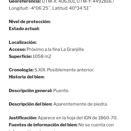
Georeferencia:
UTM-X: 406301, UTM-Y: 4492816 /
Longitud: -4º06´25´´, Latitud: 40º34´51´´
Nivel de protección:
Estado actual:
Localización:
Acceso:
Próximo a la fina La Granjilla
Superficie:
1058 m2
Cronología:
S.XIX. Posiblemente anterior.
Historia del bien:
Descripción general:
Puente.
Descripción del bien:
Aparentemente de piedra.
Justificación:
Aparece en la hoja del IGN de 1860-70.
Fuentes de información del bien:
No se cuenta con