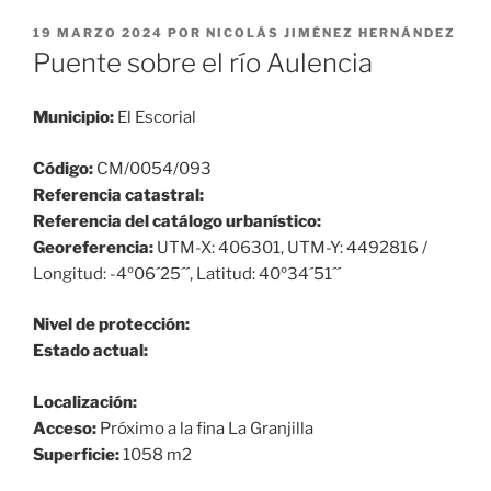
PUBLICADO
19 MARZO 2024
POR
NICOLÁS JIMÉNEZ HERNÁNDEZ
EL
Puente sobre el río Aulencia
Municipio:
El Escorial
Código:
CM/0054/093
Referencia catastral:
Referencia del catálogo urbanístico:
Georeferencia:
UTM-X: 406301, UTM-Y: 4492816 /
Longitud: -4º06´25´´, Latitud: 40º34´51´´
Nivel de protección:
Estado actual:
Localización:
Acceso:
Próximo a la fina La Granjilla
Superficie:
1058 m2