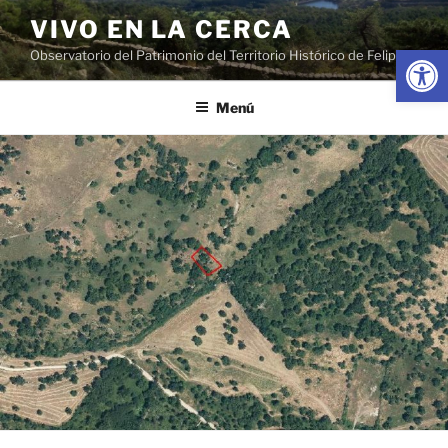
Saltar
VIVO EN LA CERCA
al
Abrir
Observatorio del Patrimonio del Territorio Histórico de Felipe II
contenido
Menú