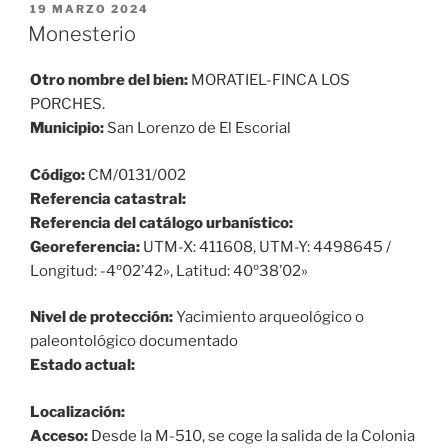
PUBLICADO
19 MARZO 2024
EL
Monesterio
Otro nombre del bien:
MORATIEL-FINCA LOS
PORCHES.
Municipio:
San Lorenzo de El Escorial
Código:
CM/0131/002
Referencia catastral:
Referencia del catálogo urbanístico:
Georeferencia:
UTM-X: 411608, UTM-Y: 4498645 /
Longitud: -4º02’42», Latitud: 40º38’02»
Nivel de protección:
Yacimiento arqueológico o
paleontológico documentado
Estado actual:
Localización:
Acceso:
Desde la M-510, se coge la salida de la Colonia