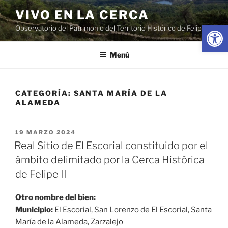
Saltar
VIVO EN LA CERCA
al
Abrir
Observatorio del Patrimonio del Territorio Histórico de Felipe II
contenido
Menú
CATEGORÍA:
SANTA MARÍA DE LA
ALAMEDA
PUBLICADO
19 MARZO 2024
EL
Real Sitio de El Escorial constituido por el
ámbito delimitado por la Cerca Histórica
de Felipe II
Otro nombre del bien:
Municipio:
El Escorial, San Lorenzo de El Escorial, Santa
María de la Alameda, Zarzalejo