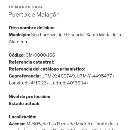
PUBLICADO
19 MARZO 2024
EL
Puerto de Malagón
Otro nombre del bien:
Municipio:
San Lorenzo de El Escorial, Santa María de la
Alameda
Código:
CM/0000/166
Referencia catastral:
Referencia del catálogo urbanístico:
Georeferencia:
UTM-X: 400749, UTM-Y: 4495477 /
Longitud: -4º10’23», Latitud: 40º36’14»
Nivel de protección:
Estado actual:
Localización:
Acceso:
M-505, de Las Rozas de Madrid al límite de la