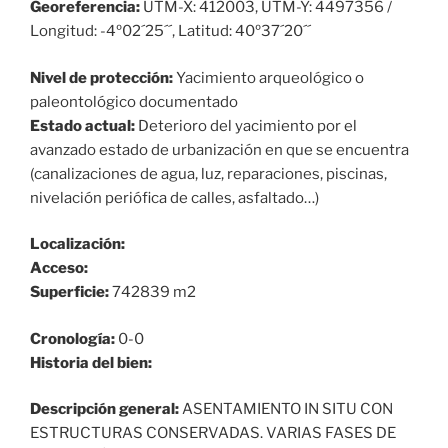
Georeferencia:
UTM-X: 412003, UTM-Y: 4497356 /
Longitud: -4º02´25´´, Latitud: 40º37´20´´
Nivel de protección:
Yacimiento arqueológico o
paleontológico documentado
Estado actual:
Deterioro del yacimiento por el
avanzado estado de urbanización en que se encuentra
(canalizaciones de agua, luz, reparaciones, piscinas,
nivelación periófica de calles, asfaltado…)
Localización:
Acceso:
Superficie:
742839 m2
Cronología:
0-0
Historia del bien:
Descripción general:
ASENTAMIENTO IN SITU CON
ESTRUCTURAS CONSERVADAS. VARIAS FASES DE