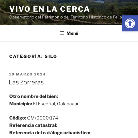
Saltar
VIVO EN LA CERCA
al
Abrir
Observatorio del Patrimonio del Territorio Histórico de Felipe II
contenido
Menú
CATEGORÍA:
SILO
PUBLICADO
19 MARZO 2024
EL
Las Zorreras
Otro nombre del bien:
Municipio:
El Escorial, Galapagar
Código:
CM/0000/174
Referencia catastral:
Referencia del catálogo urbanístico: