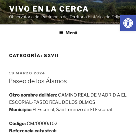
Saltar
VIVO EN LA CERCA
al
Abrir
Observatorio del Patrimonio del Territorio Histórico de Felipe II
contenido
Menú
CATEGORÍA:
SXVII
PUBLICADO
19 MARZO 2024
EL
Paseo de los Álamos
Otro nombre del bien:
CAMINO REAL DE MADRID A EL
ESCORIAL-PASEO REAL DE LOS OLMOS
Municipio:
El Escorial, San Lorenzo de El Escorial
Código:
CM/0000/102
Referencia catastral: