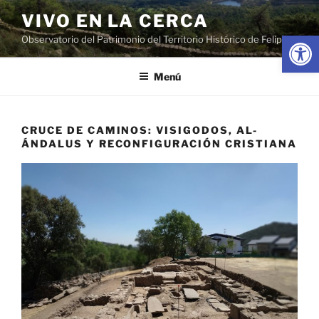
Saltar
VIVO EN LA CERCA
al
Abrir
Observatorio del Patrimonio del Territorio Histórico de Felipe II
contenido
Menú
CRUCE DE CAMINOS: VISIGODOS, AL-
ÁNDALUS Y RECONFIGURACIÓN CRISTIANA