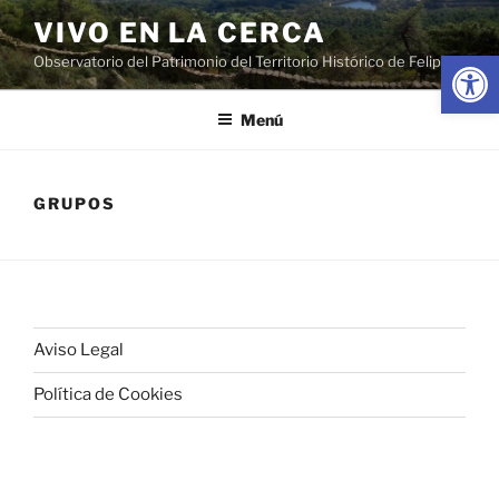
Saltar
VIVO EN LA CERCA
al
Abrir
Observatorio del Patrimonio del Territorio Histórico de Felipe II
contenido
Menú
GRUPOS
Aviso Legal
Política de Cookies