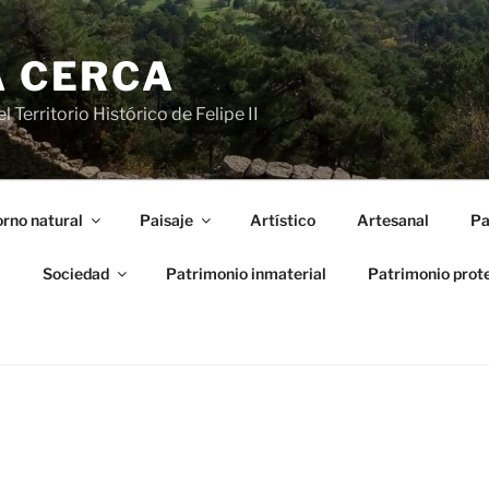
A CERCA
 Territorio Histórico de Felipe II
rno natural
Paisaje
Artístico
Artesanal
Pa
l
Sociedad
Patrimonio inmaterial
Patrimonio prot