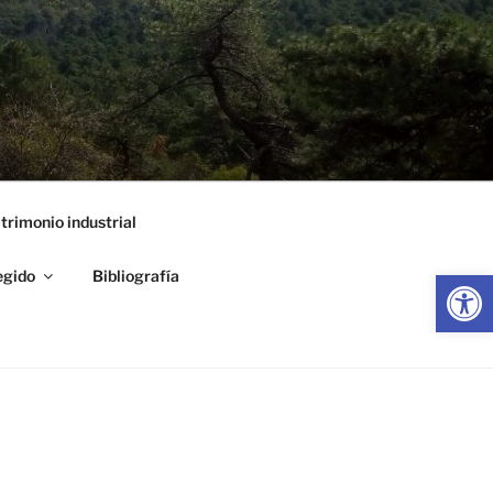
trimonio industrial
Abrir
egido
Bibliografía