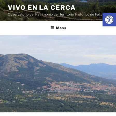
Saltar
VIVO EN LA CERCA
al
Abrir
Observatorio del Patrimonio del Territorio Histórico de Felipe II
contenido
Menú