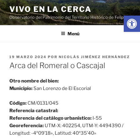
Saltar
VIVO EN LA CERCA
al
Abrir
Observatorio del Patrimonio del Territorio Histórico de Felipe II
contenido
Menú
PUBLICADO
19 MARZO 2024
POR
NICOLÁS JIMÉNEZ HERNÁNDEZ
EL
Arca del Romeral o Cascajal
Otro nombre del bien:
Municipio:
San Lorenzo de El Escorial
Código:
CM/0131/045
Referencia catastral:
Referencia del catálogo urbanístico:
I-55
Georeferencia:
UTM-X: 402254, UTM-Y: 4494390 /
Longitud: -4º09’18», Latitud: 40º35’40»