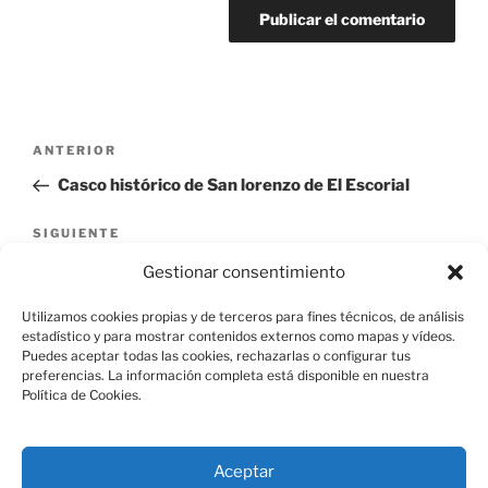
Navegación
Entrada
ANTERIOR
de
anterior:
Casco histórico de San lorenzo de El Escorial
entradas
Siguiente
SIGUIENTE
entrada
Arca del Helechal
Gestionar consentimiento
Utilizamos cookies propias y de terceros para fines técnicos, de análisis
estadístico y para mostrar contenidos externos como mapas y vídeos.
Puedes aceptar todas las cookies, rechazarlas o configurar tus
preferencias. La información completa está disponible en nuestra
Política de Cookies.
Aviso Legal
Aceptar
Política de Cookies