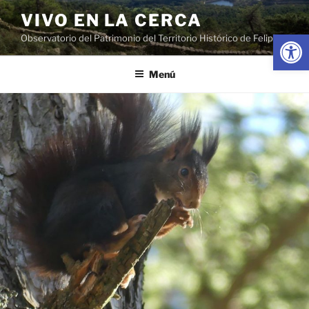
Saltar
VIVO EN LA CERCA
al
Abrir
Observatorio del Patrimonio del Territorio Histórico de Felipe II
contenido
Menú