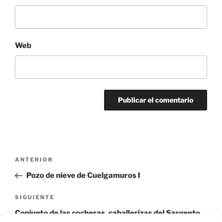
Web
Navegación
Entrada
ANTERIOR
de
anterior:
Pozo de nieve de Cuelgamuros I
entradas
Siguiente
SIGUIENTE
entrada
Conjunto de las cocheras, caballerizas del Sargento