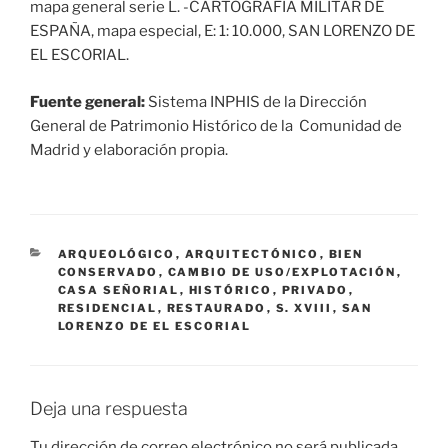
mapa general serie L. -CARTOGRAFÍA MILITAR DE
ESPAÑA, mapa especial, E: 1: 10.000, SAN LORENZO DE
EL ESCORIAL.
Fuente general:
Sistema INPHIS de la Dirección
General de Patrimonio Histórico de la Comunidad de
Madrid y elaboración propia.
CATEGORÍAS
ARQUEOLÓGICO
,
ARQUITECTÓNICO
,
BIEN
CONSERVADO
,
CAMBIO DE USO/EXPLOTACIÓN
,
CASA SEÑORIAL
,
HISTÓRICO
,
PRIVADO
,
RESIDENCIAL
,
RESTAURADO
,
S. XVIII
,
SAN
LORENZO DE EL ESCORIAL
Deja una respuesta
Tu dirección de correo electrónico no será publicada.