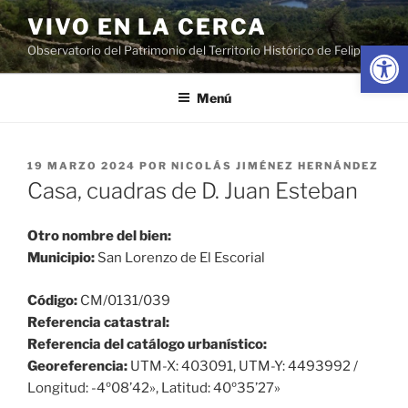
Saltar
VIVO EN LA CERCA
al
Abrir
Observatorio del Patrimonio del Territorio Histórico de Felipe II
contenido
Menú
PUBLICADO
19 MARZO 2024
POR
NICOLÁS JIMÉNEZ HERNÁNDEZ
EL
Casa, cuadras de D. Juan Esteban
Otro nombre del bien:
Municipio:
San Lorenzo de El Escorial
Código:
CM/0131/039
Referencia catastral:
Referencia del catálogo urbanístico:
Georeferencia:
UTM-X: 403091, UTM-Y: 4493992 /
Longitud: -4º08’42», Latitud: 40º35’27»