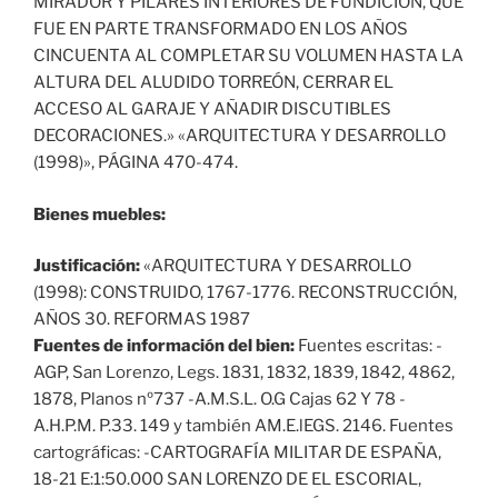
MIRADOR Y PILARES INTERIORES DE FUNDICIÓN, QUE
FUE EN PARTE TRANSFORMADO EN LOS AÑOS
CINCUENTA AL COMPLETAR SU VOLUMEN HASTA LA
ALTURA DEL ALUDIDO TORREÓN, CERRAR EL
ACCESO AL GARAJE Y AÑADIR DISCUTIBLES
DECORACIONES.» «ARQUITECTURA Y DESARROLLO
(1998)», PÁGINA 470-474.
Bienes muebles:
Justificación:
«ARQUITECTURA Y DESARROLLO
(1998): CONSTRUIDO, 1767-1776. RECONSTRUCCIÓN,
AÑOS 30. REFORMAS 1987
Fuentes de información del bien:
Fuentes escritas: -
AGP, San Lorenzo, Legs. 1831, 1832, 1839, 1842, 4862,
1878, Planos nº737 -A.M.S.L. O.G Cajas 62 Y 78 -
A.H.P.M. P.33. 149 y también AM.E.lEGS. 2146. Fuentes
cartográficas: -CARTOGRAFÍA MILITAR DE ESPAÑA,
18-21 E:1:50.000 SAN LORENZO DE EL ESCORIAL,