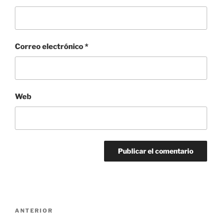
Correo electrónico
*
Web
Navegación
Entrada
ANTERIOR
de