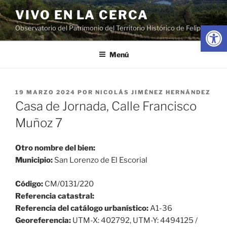
Saltar
VIVO EN LA CERCA
al
Abrir
Observatorio del Patrimonio del Territorio Histórico de Felipe II
contenido
Menú
PUBLICADO
19 MARZO 2024
POR
NICOLÁS JIMÉNEZ HERNÁNDEZ
EL
Casa de Jornada, Calle Francisco
Muñoz 7
Otro nombre del bien:
Municipio:
San Lorenzo de El Escorial
Código:
CM/0131/220
Referencia catastral:
Referencia del catálogo urbanístico:
A1-36
Georeferencia:
UTM-X: 402792, UTM-Y: 4494125 /