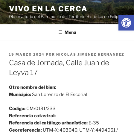
Saltar
VIVO EN LA CERCA
al
Abrir
Observatorio del Patrimonio del Territorio Histórico de Felipe II
contenido
Menú
PUBLICADO
19 MARZO 2024
POR
NICOLÁS JIMÉNEZ HERNÁNDEZ
EL
Casa de Jornada, Calle Juan de
Leyva 17
Otro nombre del bien:
Municipio:
San Lorenzo de El Escorial
Código:
CM/0131/233
Referencia catastral:
Referencia del catálogo urbanístico:
E-35
Georeferencia:
UTM-X: 403040, UTM-Y: 4494061 /