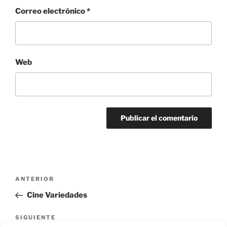
Correo electrónico
*
Web
Navegación
Entrada
ANTERIOR
de
anterior:
Cine Variedades
entradas
Siguiente
SIGUIENTE