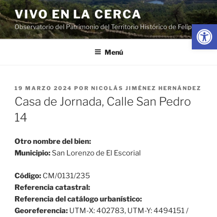
Saltar
VIVO EN LA CERCA
al
Abrir
Observatorio del Patrimonio del Territorio Histórico de Felipe II
contenido
Menú
PUBLICADO
19 MARZO 2024
POR
NICOLÁS JIMÉNEZ HERNÁNDEZ
EL
Casa de Jornada, Calle San Pedro
14
Otro nombre del bien:
Municipio:
San Lorenzo de El Escorial
Código:
CM/0131/235
Referencia catastral:
Referencia del catálogo urbanístico:
Georeferencia:
UTM-X: 402783, UTM-Y: 4494151 /