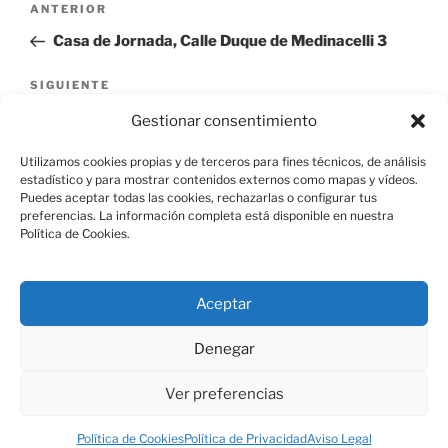
Entrada
ANTERIOR
de
anterior:
Casa de Jornada, Calle Duque de Medinacelli 3
entradas
Siguiente
SIGUIENTE
entrada
Casa de Jornada, Calle San Pedro 10
Gestionar consentimiento
Utilizamos cookies propias y de terceros para fines técnicos, de análisis
estadístico y para mostrar contenidos externos como mapas y vídeos.
Puedes aceptar todas las cookies, rechazarlas o configurar tus
preferencias. La información completa está disponible en nuestra
Política de Cookies.
Aviso Legal
Aceptar
Política de Cookies
Denegar
Ver preferencias
Política de Privacidad
Funciona gracias a WordPress
Política de Cookies
Política de Privacidad
Aviso Legal