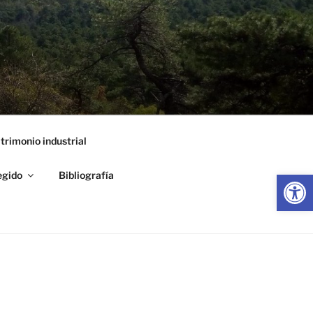
trimonio industrial
Abrir
egido
Bibliografía