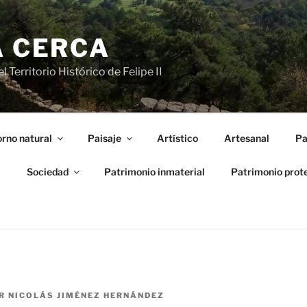
A CERCA
 Territorio Histórico de Felipe II
rno natural
Paisaje
Artístico
Artesanal
Pa
l
Sociedad
Patrimonio inmaterial
Patrimonio prot
R
NICOLÁS JIMÉNEZ HERNÁNDEZ