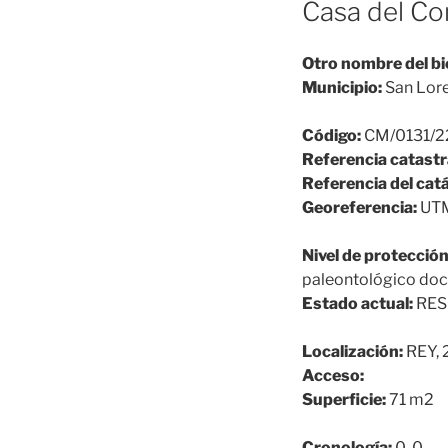
Casa del Co
Otro nombre del bi
Municipio:
San Lore
Código:
CM/0131/2
Referencia catastr
Referencia del cat
Georeferencia:
UTM
Nivel de protección
paleontológico do
Estado actual:
RES
Localización:
REY, 
Acceso:
Superficie:
71 m2
Cronología:
0-0