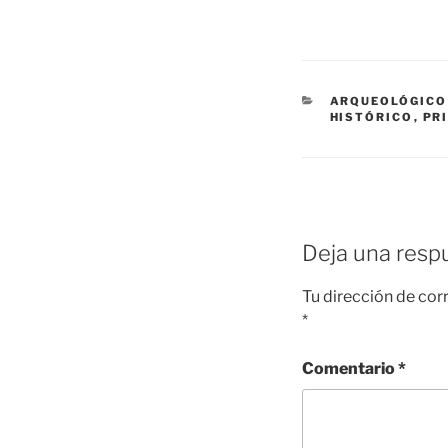
CATEGORÍAS
ARQUEOLÓGICO
HISTÓRICO
,
PR
Deja una resp
Tu dirección de cor
*
Comentario
*