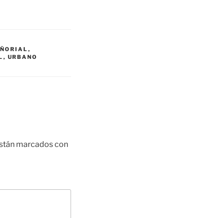
EÑORIAL
,
L
,
URBANO
están marcados con