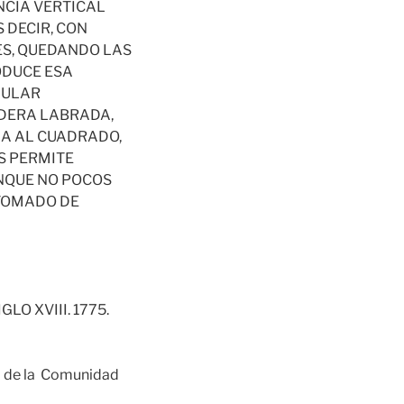
NCIA VERTICAL
 DECIR, CON
ES, QUEDANDO LAS
ODUCE ESA
GULAR
ADERA LABRADA,
MA AL CUADRADO,
S PERMITE
UNQUE NO POCOS
 TOMADO DE
LO XVIII. 1775.
o de la Comunidad