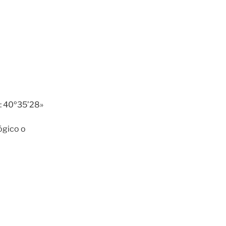
: 40º35’28»
lógico o