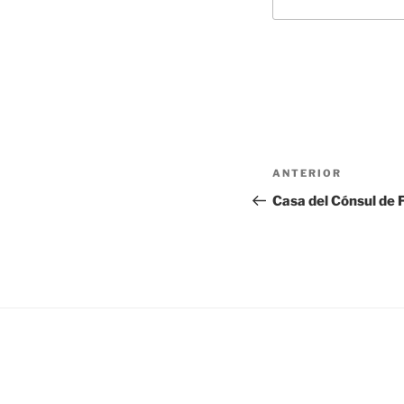
Navegación
Entrada
ANTERIOR
de
anterior:
Casa del Cónsul de 
entradas