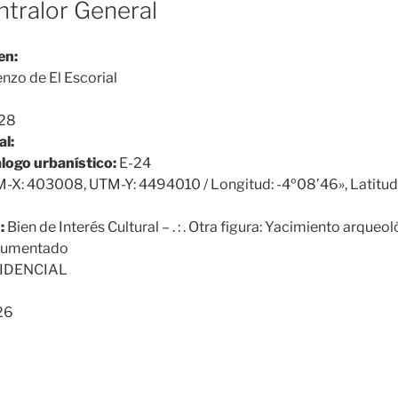
ntralor General
en:
nzo de El Escorial
28
al:
álogo urbanístico:
E-24
-X: 403008, UTM-Y: 4494010 / Longitud: -4º08’46», Latitud
:
Bien de Interés Cultural – . : . Otra figura: Yacimiento arqueo
cumentado
IDENCIAL
26