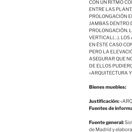
CON UN RITMO CO
ENTRE LAS PLANT
PROLONGACIÓN EN
JAMBAS DENTRO D
PROLONGACIÓN. 
VERTICAL(…). LOS
EN ÉSTE CASO CO
PERO LA ELEVACI
ASEGURAR QUE NO
DE ELLOS PUDIER
«ARQUITECTURA Y 
Bienes muebles:
Justificación:
«ARQ
Fuentes de informa
Fuente general:
Sis
de Madrid y elabora