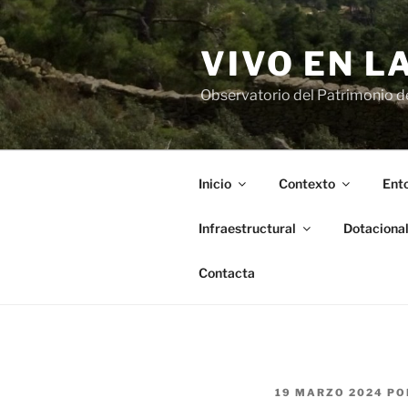
Saltar
al
VIVO EN L
contenido
Observatorio del Patrimonio del
Inicio
Contexto
Ento
Infraestructural
Dotaciona
Contacta
PUBLICADO
19 MARZO 2024
PO
EL