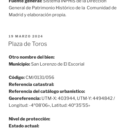
Fuente general:
Sistema INPHIS de la Dirección
General de Patrimonio Histórico de la Comunidad de
Madrid y elaboración propia.
PUBLICADO
19 MARZO 2024
EL
Plaza de Toros
Otro nombre del bien:
Municipio:
San Lorenzo de El Escorial
Código:
CM/0131/056
Referencia catastral:
Referencia del catálogo urbanístico:
Georeferencia:
UTM-X: 403944, UTM-Y: 4494842 /
Longitud: -4º08’06», Latitud: 40º35’55»
Nivel de protección:
Estado actual: