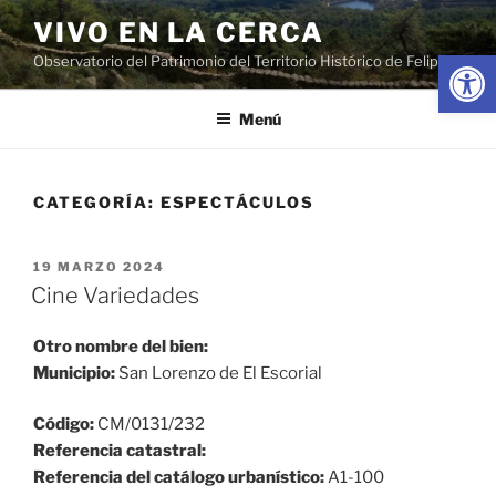
Saltar
VIVO EN LA CERCA
al
Abrir
Observatorio del Patrimonio del Territorio Histórico de Felipe II
contenido
Menú
CATEGORÍA:
ESPECTÁCULOS
PUBLICADO
19 MARZO 2024
EL
Cine Variedades
Otro nombre del bien:
Municipio:
San Lorenzo de El Escorial
Código:
CM/0131/232
Referencia catastral:
Referencia del catálogo urbanístico:
A1-100