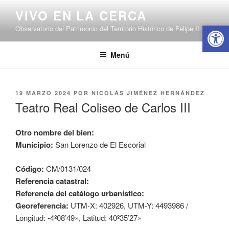
Saltar
VIVO EN LA CERCA
al
Abrir 
Observatorio del Patrimonio del Territorio Histórico de Felipe II
contenido
Menú
PUBLICADO
19 MARZO 2024
POR
NICOLÁS JIMÉNEZ HERNÁNDEZ
EL
Teatro Real Coliseo de Carlos III
Otro nombre del bien:
Municipio:
San Lorenzo de El Escorial
Código:
CM/0131/024
Referencia catastral:
Referencia del catálogo urbanístico:
Georeferencia:
UTM-X: 402926, UTM-Y: 4493986 /
Longitud: -4º08’49», Latitud: 40º35’27»