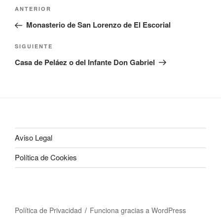
Navegación
Entrada
ANTERIOR
de
anterior:
Monasterio de San Lorenzo de El Escorial
entradas
Siguiente
SIGUIENTE
entrada
Casa de Peláez o del Infante Don Gabriel
Aviso Legal
Política de Cookies
Política de Privacidad
Funciona gracias a WordPress