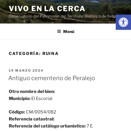
Saltar
VIVO EN LA CERCA
al
Abrir
Observatorio del Patrimonio del Territorio Histórico de Felipe II
contenido
Menú
CATEGORÍA:
RUINA
PUBLICADO
19 MARZO 2024
EL
Antiguo cementerio de Peralejo
Otro nombre del bien:
Municipio:
El Escorial
Código:
CM/0054/082
Referencia catastral:
Referencia del catálogo urbanístico:
7 E