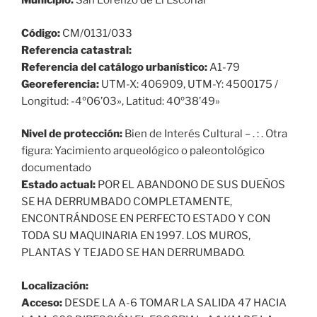
Municipio:
San Lorenzo de El Escorial
Código:
CM/0131/033
Referencia catastral:
Referencia del catálogo urbanístico:
A1-79
Georeferencia:
UTM-X: 406909, UTM-Y: 4500175 /
Longitud: -4º06’03», Latitud: 40º38’49»
Nivel de protección:
Bien de Interés Cultural – . : . Otra
figura: Yacimiento arqueológico o paleontológico
documentado
Estado actual:
POR EL ABANDONO DE SUS DUEÑOS
SE HA DERRUMBADO COMPLETAMENTE,
ENCONTRÁNDOSE EN PERFECTO ESTADO Y CON
TODA SU MAQUINARIA EN 1997. LOS MUROS,
PLANTAS Y TEJADO SE HAN DERRUMBADO.
Localización:
Acceso:
DESDE LA A-6 TOMAR LA SALIDA 47 HACIA