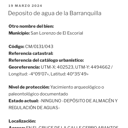
PUBLICADO
19 MARZO 2024
EL
Deposito de agua de la Barranquilla
Otro nombre del bien:
Municipio:
San Lorenzo de El Escorial
Código:
CM/0131/043
Referencia catastral:
Referencia del catálogo urbanístico:
Georeferencia:
UTM-X: 402523, UTM-Y: 4494662 /
Longitud: -4º09’07», Latitud: 40º35’49»
Nivel de protección:
Yacimiento arqueológico o
paleontológico documentado
Estado actual:
-NINGUNO -DEPÓSITO DE ALMACÉN Y
REGULACIÓN DE AGUAS-
Localización:
Acceso:
EN EL CRUCE DE LA CALLE CERRO ABANTOS