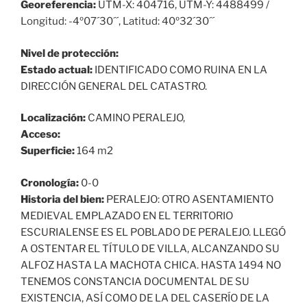
Georeferencia:
UTM-X: 404716, UTM-Y: 4488499 /
Longitud: -4º07´30´´, Latitud: 40º32´30´´
Nivel de protección:
Estado actual:
IDENTIFICADO COMO RUINA EN LA
DIRECCIÓN GENERAL DEL CATASTRO.
Localización:
CAMINO PERALEJO,
Acceso:
Superficie:
164 m2
Cronología:
0-0
Historia del bien:
PERALEJO: OTRO ASENTAMIENTO
MEDIEVAL EMPLAZADO EN EL TERRITORIO
ESCURIALENSE ES EL POBLADO DE PERALEJO. LLEGÓ
A OSTENTAR EL TÍTULO DE VILLA, ALCANZANDO SU
ALFOZ HASTA LA MACHOTA CHICA. HASTA 1494 NO
TENEMOS CONSTANCIA DOCUMENTAL DE SU
EXISTENCIA, ASÍ COMO DE LA DEL CASERÍO DE LA