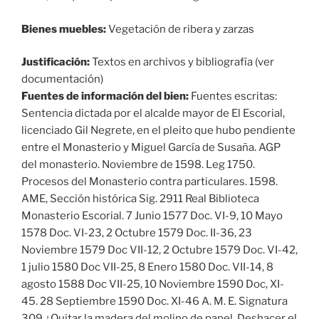
Bienes muebles:
Vegetación de ribera y zarzas
Justificación:
Textos en archivos y bibliografía (ver
documentación)
Fuentes de información del bien:
Fuentes escritas:
Sentencia dictada por el alcalde mayor de El Escorial,
licenciado Gil Negrete, en el pleito que hubo pendiente
entre el Monasterio y Miguel García de Susaña. AGP
del monasterio. Noviembre de 1598. Leg 1750.
Procesos del Monasterio contra particulares. 1598.
AME, Sección histórica Sig. 2911 Real Biblioteca
Monasterio Escorial. 7 Junio 1577 Doc. VI-9, 10 Mayo
1578 Doc. VI-23, 2 Octubre 1579 Doc. II-36, 23
Noviembre 1579 Doc VII-12, 2 Octubre 1579 Doc. VI-42,
1 julio 1580 Doc VII-25, 8 Enero 1580 Doc. VII-14, 8
agosto 1588 Doc VII-25, 10 Noviembre 1590 Doc, XI-
45. 28 Septiembre 1590 Doc. XI-46 A. M. E. Signatura
309 ¿Quitar la madera del molino de papel. Deshacer el