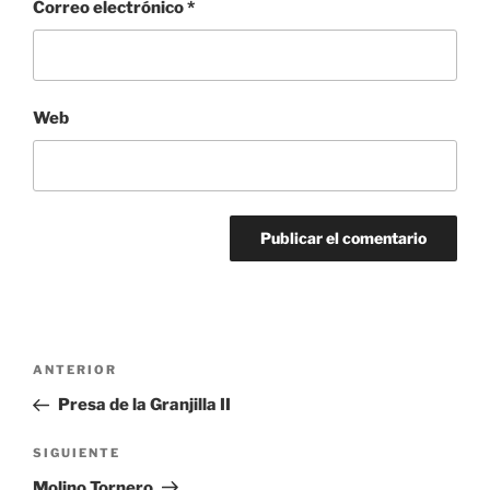
Correo electrónico
*
Web
Navegación
Entrada
ANTERIOR
de
anterior:
Presa de la Granjilla II
entradas
Siguiente
SIGUIENTE
entrada
Molino Tornero