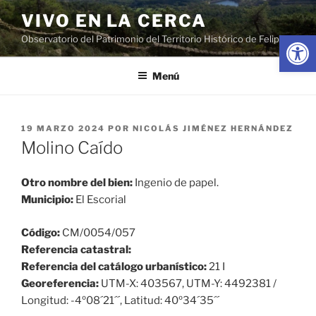
Saltar
VIVO EN LA CERCA
al
Abrir
Observatorio del Patrimonio del Territorio Histórico de Felipe II
contenido
Menú
PUBLICADO
19 MARZO 2024
POR
NICOLÁS JIMÉNEZ HERNÁNDEZ
EL
Molino Caído
Otro nombre del bien:
Ingenio de papel.
Municipio:
El Escorial
Código:
CM/0054/057
Referencia catastral:
Referencia del catálogo urbanístico:
21 I
Georeferencia:
UTM-X: 403567, UTM-Y: 4492381 /
Longitud: -4º08´21´´, Latitud: 40º34´35´´