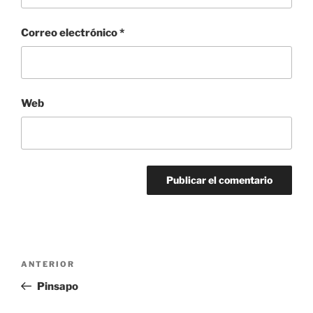
Correo electrónico
*
Web
Navegación
Entrada
ANTERIOR
de
anterior:
Pinsapo
entradas