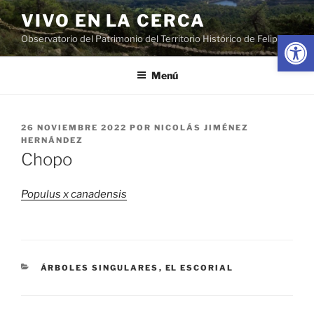
Saltar
VIVO EN LA CERCA
al
Abrir
Observatorio del Patrimonio del Territorio Histórico de Felipe II
contenido
Menú
PUBLICADO
26 NOVIEMBRE 2022
POR
NICOLÁS JIMÉNEZ
EL
HERNÁNDEZ
Chopo
Populus x canadensis
CATEGORÍAS
ÁRBOLES SINGULARES
,
EL ESCORIAL